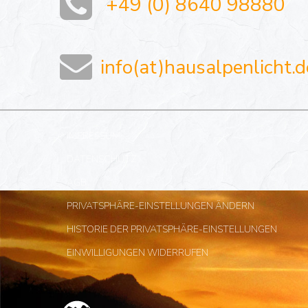
+49 (0) 8640 98880
info(at)hausalpenlicht.d
IMPRESSUM
DATENSCHUTZ
AGB
PRIVATSPHÄRE-EINSTELLUNGEN ÄNDERN
HISTORIE DER PRIVATSPHÄRE-EINSTELLUNGEN
EINWILLIGUNGEN WIDERRUFEN